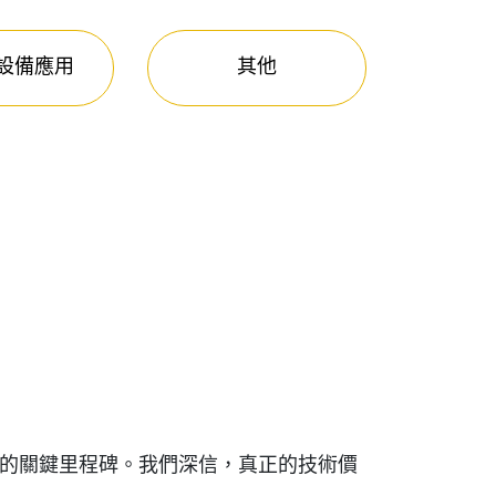
設備應用
其他
務的關鍵里程碑。我們深信，真正的技術價