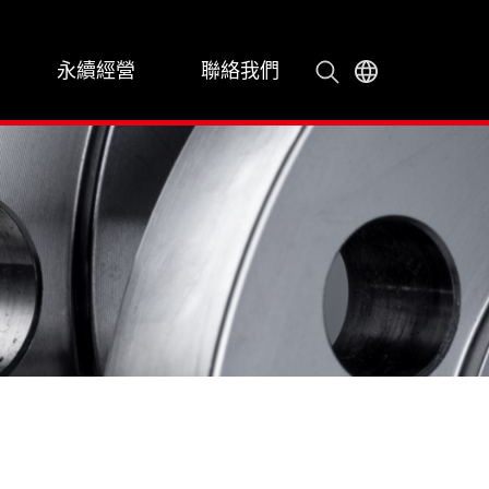
永續經營
聯絡我們