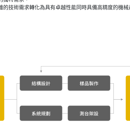
的獨特需求。
雜的技術需求轉化為具有卓越性能同時具備高精度的機械