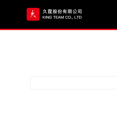
關於久霆
服務與產品
技術能力
搜尋表單
永續經營
聯絡我們